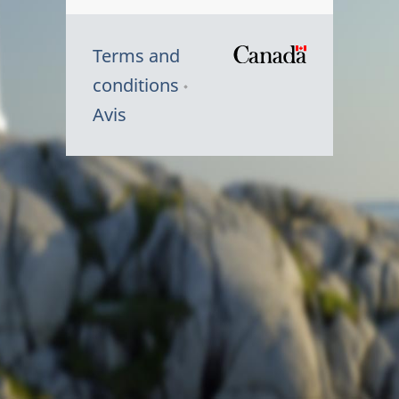
Terms and
/
conditions
Symbole
Avis
du
gouvernem
du
Canada