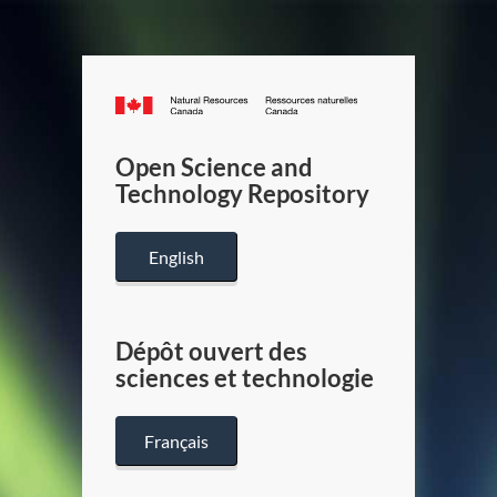
Canada.ca
/
Gouverneme
Open Science and
du
Technology Repository
Canada
English
Dépôt ouvert des
sciences et technologie
Français