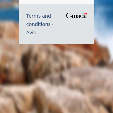
Terms and
/
conditions
Symbole
Avis
du
gouvernem
du
Canada