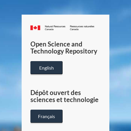
Canada.ca
/
Gouverneme
Open Science and
du
Technology Repository
Canada
English
Dépôt ouvert des
sciences et technologie
Français