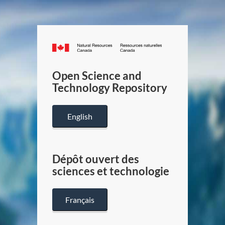
Canada.ca
/
Gouverneme
Open Science and
du
Technology Repository
Canada
English
Dépôt ouvert des
sciences et technologie
Français