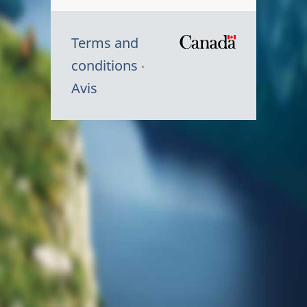
Terms and
/
conditions
Symbole
Avis
du
gouvernem
du
Canada