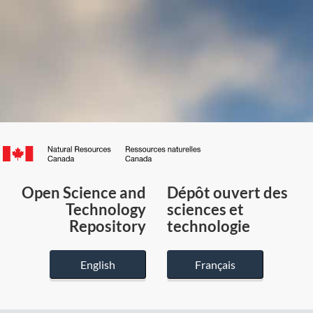
Canada.ca
/
Gouvernement
Open Science and
Dépôt ouvert des
du
Technology
sciences et
Canada
Repository
technologie
English
Français