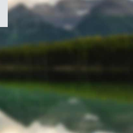
/
Symbole
du
gouvernement
du
Canada