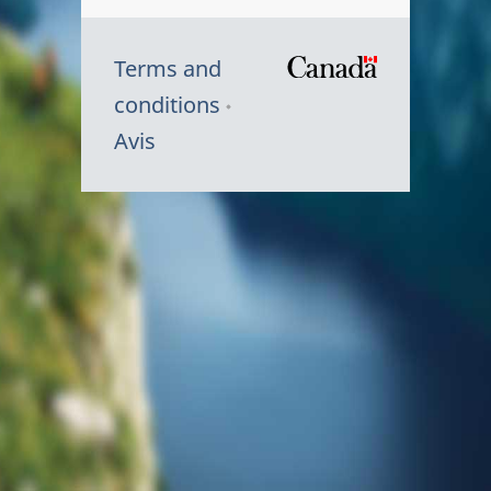
Terms and
/
conditions
Symbole
Avis
du
gouvernem
du
Canada