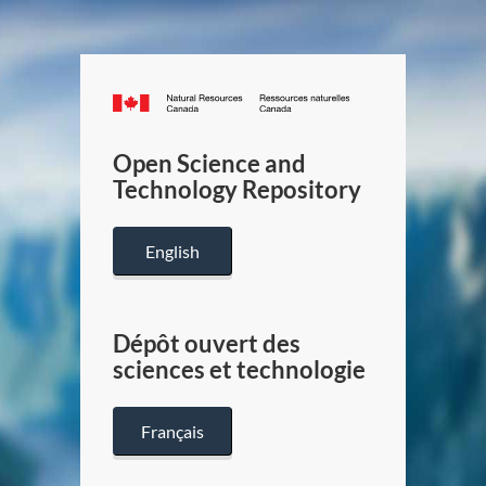
Canada.ca
/
Gouverneme
Open Science and
du
Technology Repository
Canada
English
Dépôt ouvert des
sciences et technologie
Français