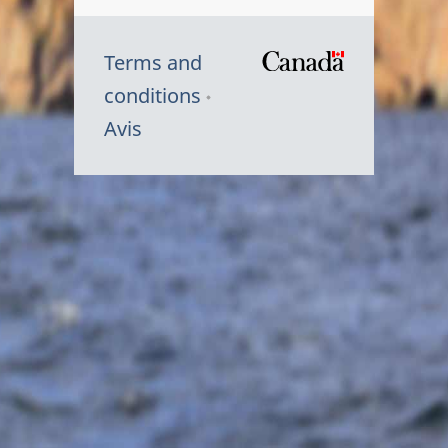
Terms and
/
conditions
Symbole
Avis
du
gouvernem
du
Canada