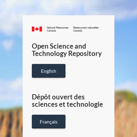
Canada.ca
/
Gouverneme
Open Science and
du
Technology Repository
Canada
English
Dépôt ouvert des
sciences et technologie
Français