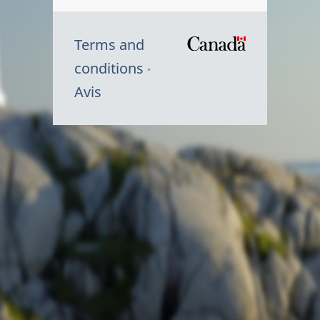
Terms and
/
conditions
Symbole
Avis
du
gouvernem
du
Canada