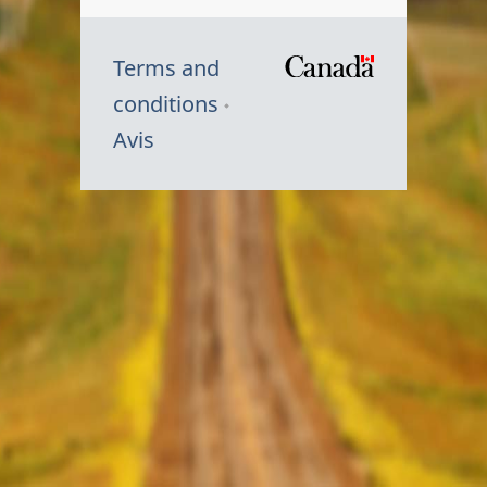
Terms and
/
conditions
Symbole
Avis
du
gouvernem
du
Canada