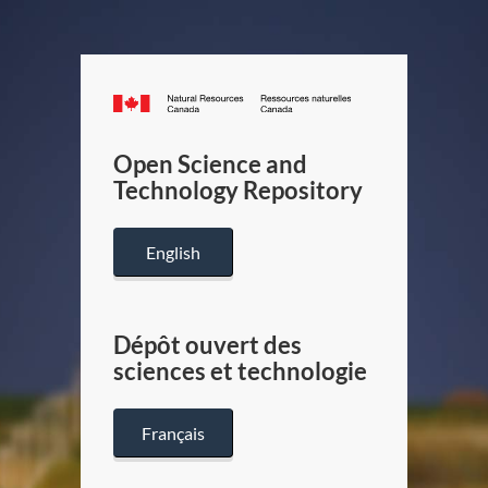
Canada.ca
/
Gouverneme
Open Science and
du
Technology Repository
Canada
English
Dépôt ouvert des
sciences et technologie
Français