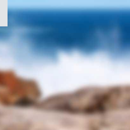
/
Symbole
du
gouvernement
du
Canada