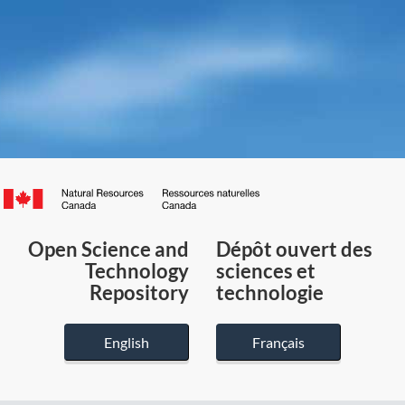
Canada.ca
/
Gouvernement
Open Science and
Dépôt ouvert des
du
Technology
sciences et
Canada
Repository
technologie
English
Français