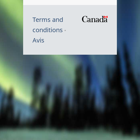
Terms and
/
conditions
Symbole
Avis
du
gouvernem
du
Canada