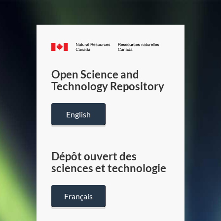
Canada.ca
/
Gouverneme
Open Science and
du
Technology Repository
Canada
English
Dépôt ouvert des
sciences et technologie
Français