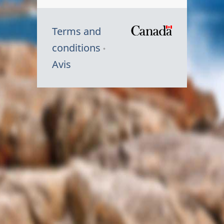
Terms and
/
conditions
Symbole
Avis
du
gouvernem
du
Canada