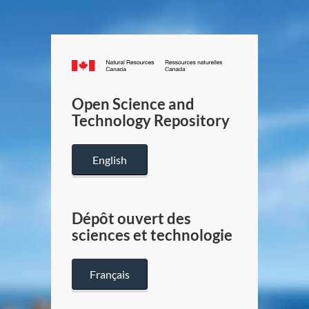
Canada.ca
/
Gouverneme
Open Science and
du
Technology Repository
Canada
English
Dépôt ouvert des
sciences et technologie
Français