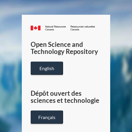
Canada.ca
/
Gouverneme
Open Science and
du
Technology Repository
Canada
English
Dépôt ouvert des
sciences et technologie
Français