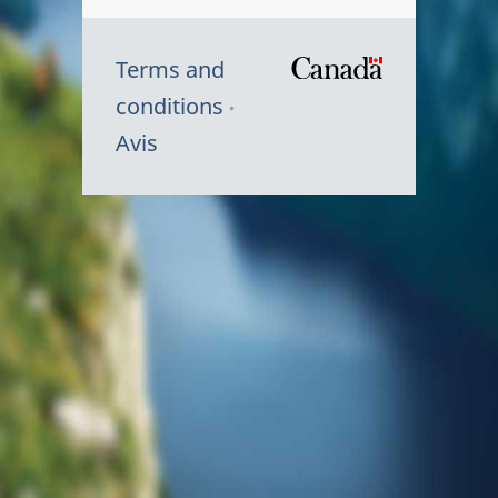
Terms and
/
conditions
Symbole
Avis
du
gouvernem
du
Canada