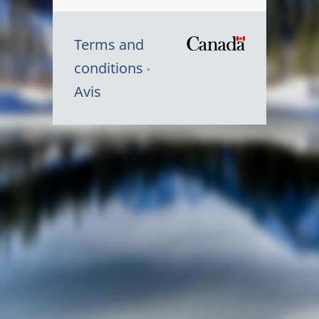
Terms and
/
conditions
Symbole
Avis
du
gouvernem
du
Canada