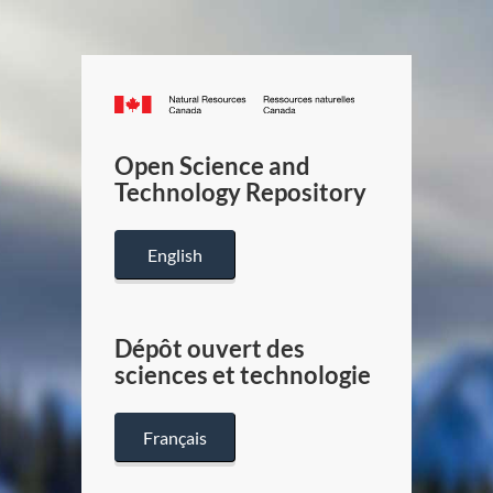
Canada.ca
/
Gouverneme
Open Science and
du
Technology Repository
Canada
English
Dépôt ouvert des
sciences et technologie
Français