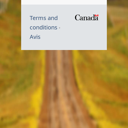
Terms and
/
conditions
Symbole
Avis
du
gouvernem
du
Canada