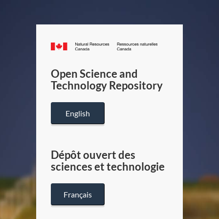
Canada.ca
/
Gouverneme
Open Science and
du
Technology Repository
Canada
English
Dépôt ouvert des
sciences et technologie
Français