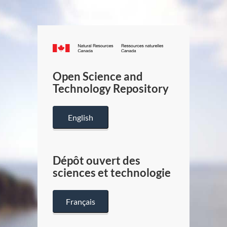
Canada.ca
/
Gouverneme
Open Science and
du
Technology Repository
Canada
English
Dépôt ouvert des
sciences et technologie
Français