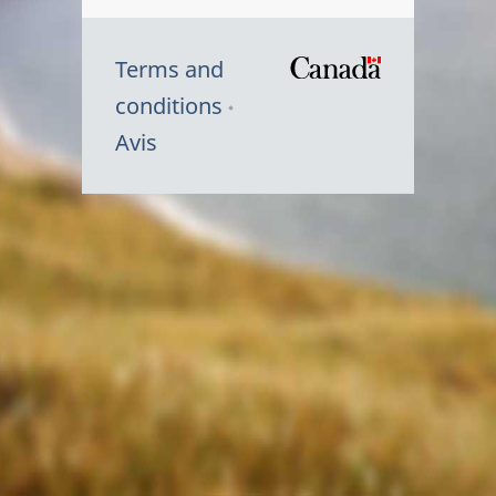
Terms and
/
conditions
Symbole
Avis
du
gouvernem
du
Canada