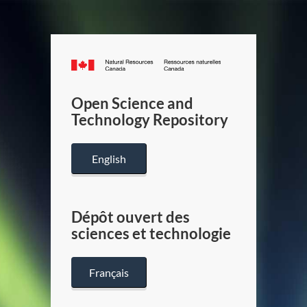
Canada.ca
/
Gouverneme
Open Science and
du
Technology Repository
Canada
English
Dépôt ouvert des
sciences et technologie
Français