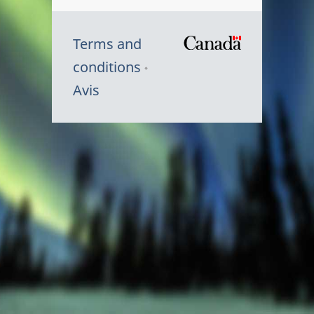
Terms and
/
conditions
Symbole
Avis
du
gouvernem
du
Canada