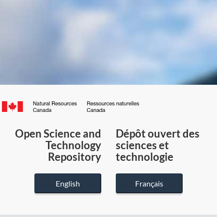
Canada.ca
/
Gouvernement
Open Science and
Dépôt ouvert des
du
Technology
sciences et
Canada
Repository
technologie
English
Français