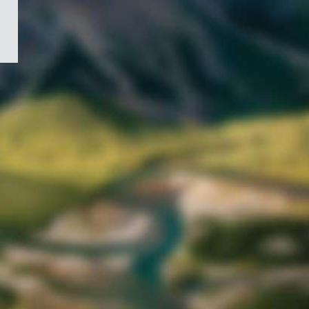
/
Symbole
du
gouvernement
du
Canada