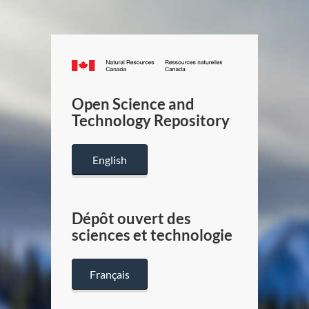
Canada.ca
/
Gouverneme
Open Science and
du
Technology Repository
Canada
English
Dépôt ouvert des
sciences et technologie
Français