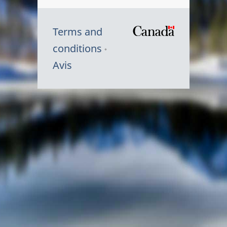
Terms and
/
conditions
Symbole
Avis
du
gouvernem
du
Canada