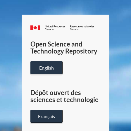
Canada.ca
/
Gouverneme
Open Science and
du
Technology Repository
Canada
English
Dépôt ouvert des
sciences et technologie
Français