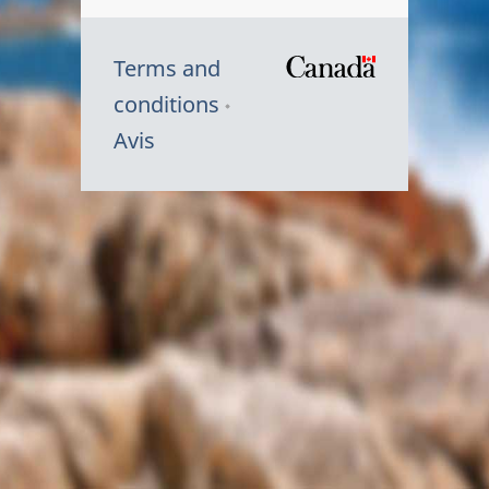
Terms and
/
conditions
Symbole
Avis
du
gouvernem
du
Canada