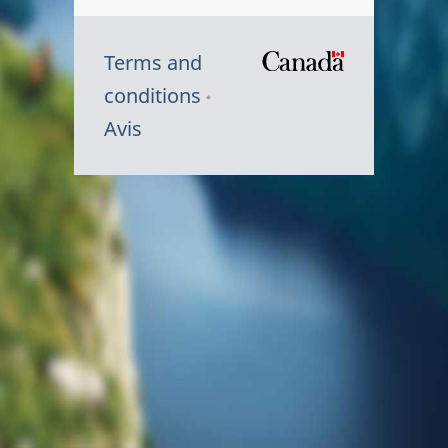
Terms and
/
conditions
Symbole
Avis
du
gouvernem
du
Canada