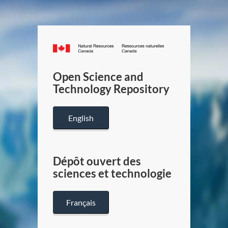
Canada.ca
/
Gouverneme
Open Science and
du
Technology Repository
Canada
English
Dépôt ouvert des
sciences et technologie
Français