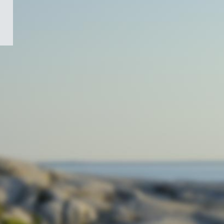
/
Symbole
du
gouvernement
du
Canada