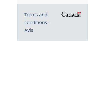
Terms and
/
conditions
Symbole
Avis
du
gouvernem
du
Canada