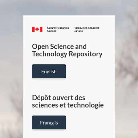
Canada.ca
/
Gouverneme
Open Science and
du
Technology Repository
Canada
English
Dépôt ouvert des
sciences et technologie
Français