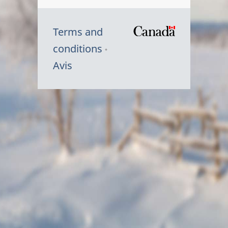
Terms and
/
conditions
Symbole
Avis
du
gouvernem
du
Canada