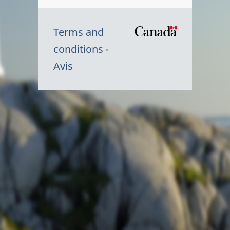
Terms and
/
conditions
Symbole
Avis
du
gouvernem
du
Canada