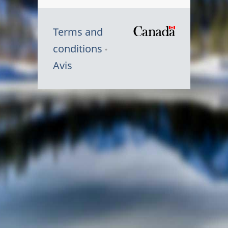
Terms and
/
conditions
Symbole
Avis
du
gouvernem
du
Canada