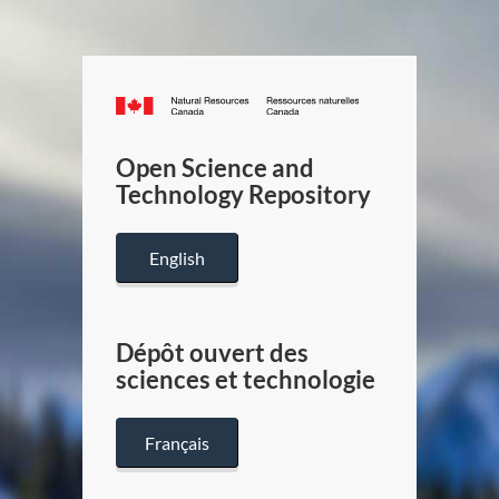
Canada.ca
/
Gouverneme
Open Science and
du
Technology Repository
Canada
English
Dépôt ouvert des
sciences et technologie
Français