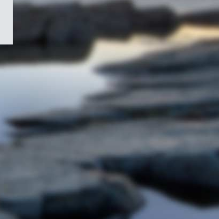
/
Symbole
du
gouvernement
du
Canada