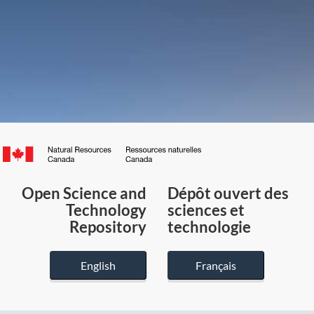
Canada.ca
/
Gouvernement
Open Science and
Dépôt ouvert des
du
Technology
sciences et
Canada
Repository
technologie
English
Français