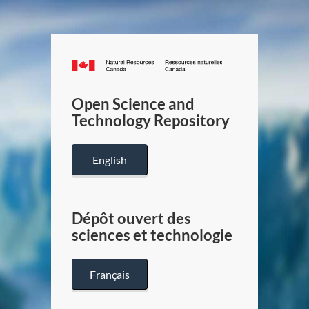
Canada.ca
/
Gouverneme
Open Science and
du
Technology Repository
Canada
English
Dépôt ouvert des
sciences et technologie
Français