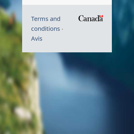
Terms and
/
conditions
Symbole
Avis
du
gouvernem
du
Canada