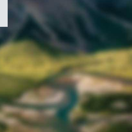
/
Symbole
du
gouvernement
du
Canada