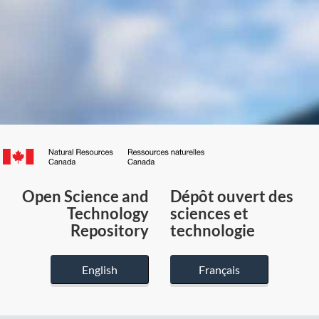
Canada.ca
/
Gouvernement
Open Science and
Dépôt ouvert des
du
Technology
sciences et
Canada
Repository
technologie
English
Français