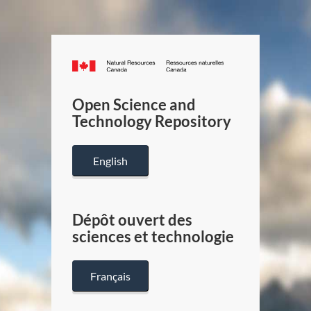
Canada.ca
/
Gouverneme
Open Science and
du
Technology Repository
Canada
English
Dépôt ouvert des
sciences et technologie
Français