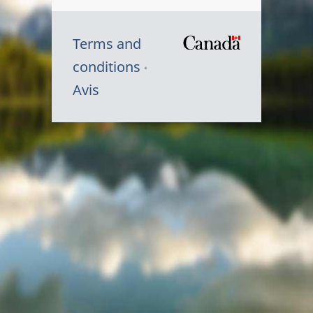
Terms and
/
conditions
Symbole
Avis
du
gouvernem
du
Canada