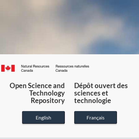
Canada.ca
/
Gouvernement
Open Science and
Dépôt ouvert des
du
Technology
sciences et
Canada
Repository
technologie
English
Français