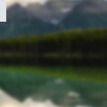
/
Symbole
du
gouvernement
du
Canada