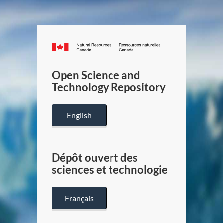
Canada.ca
/
Gouverneme
Open Science and
du
Technology Repository
Canada
English
Dépôt ouvert des
sciences et technologie
Français