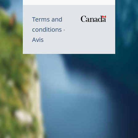
Terms and
/
conditions
Symbole
Avis
du
gouvernem
du
Canada