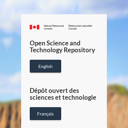
Canada.ca
/
Gouverneme
Open Science and
du
Technology Repository
Canada
English
Dépôt ouvert des
sciences et technologie
Français