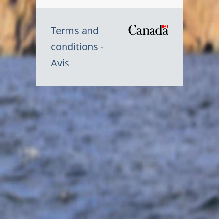
Terms and
/
conditions
Symbole
Avis
du
gouvernem
du
Canada