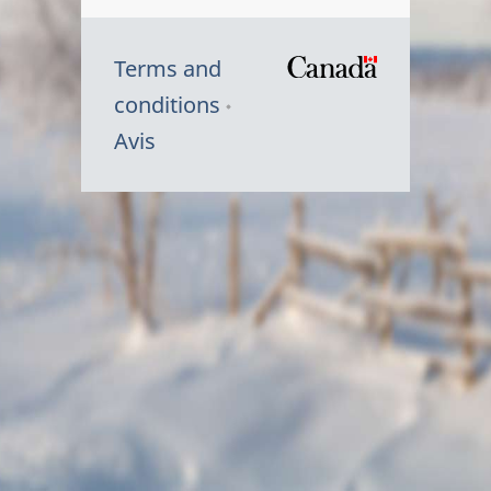
Terms and
/
conditions
Symbole
Avis
du
gouvernem
du
Canada