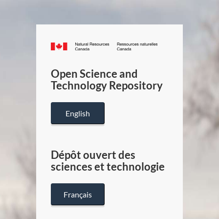
Canada.ca
/
Gouverneme
Open Science and
du
Technology Repository
Canada
English
Dépôt ouvert des
sciences et technologie
Français