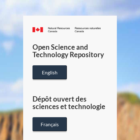
Canada.ca
/
Gouverneme
Open Science and
du
Technology Repository
Canada
English
Dépôt ouvert des
sciences et technologie
Français