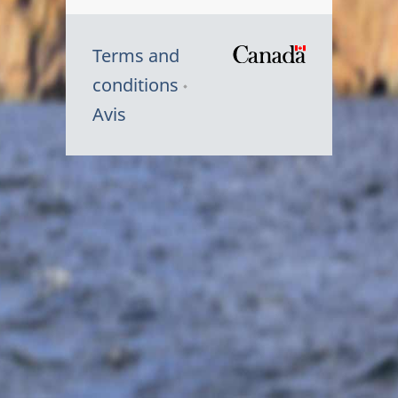
Terms and
/
conditions
Symbole
Avis
du
gouvernem
du
Canada