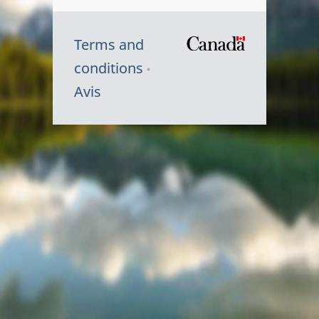
Terms and
/
conditions
Symbole
Avis
du
gouvernem
du
Canada