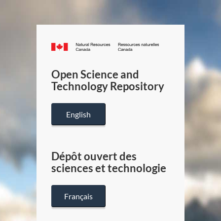
Canada.ca
/
Gouverneme
Open Science and
du
Technology Repository
Canada
English
Dépôt ouvert des
sciences et technologie
Français