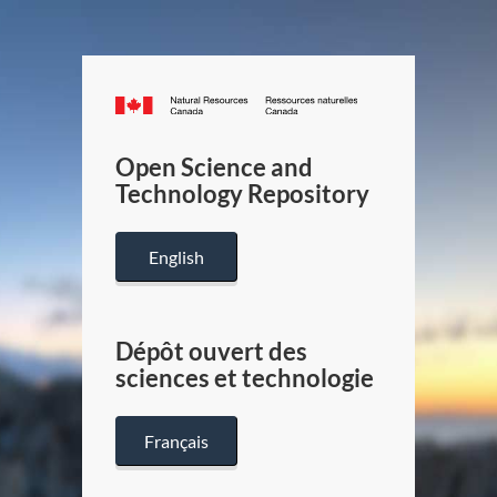
Canada.ca
/
Gouverneme
Open Science and
du
Technology Repository
Canada
English
Dépôt ouvert des
sciences et technologie
Français