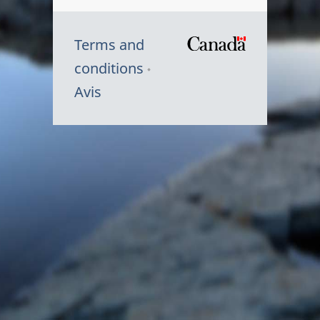
Terms and
/
conditions
Symbole
Avis
du
gouvernem
du
Canada