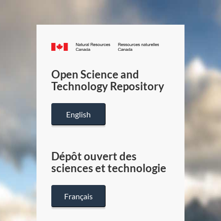
Canada.ca
/
Gouverneme
Open Science and
du
Technology Repository
Canada
English
Dépôt ouvert des
sciences et technologie
Français