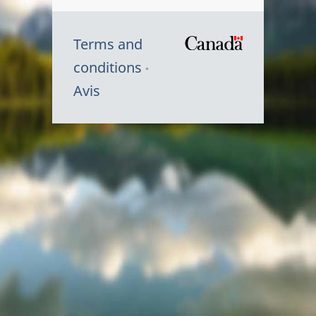
Terms and
/
conditions
Symbole
Avis
du
gouvernem
du
Canada