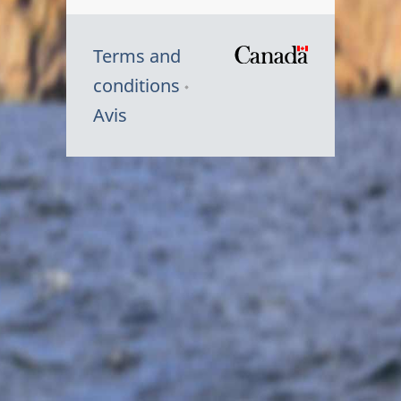
Terms and
/
conditions
Symbole
Avis
du
gouvernem
du
Canada