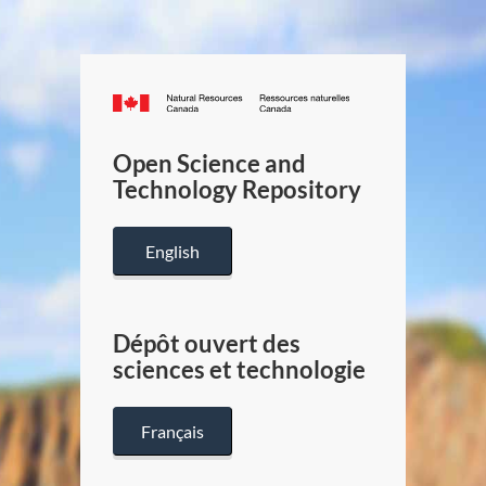
Canada.ca
/
Gouverneme
Open Science and
du
Technology Repository
Canada
English
Dépôt ouvert des
sciences et technologie
Français