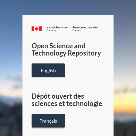
Canada.ca
/
Gouverneme
Open Science and
du
Technology Repository
Canada
English
Dépôt ouvert des
sciences et technologie
Français