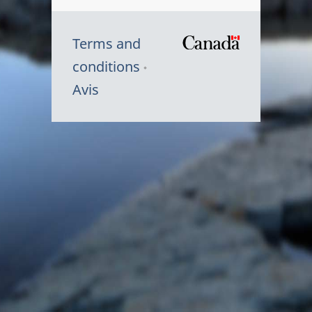
Terms and
/
conditions
Symbole
Avis
du
gouvernem
du
Canada