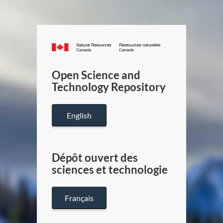
Canada.ca
/
Gouverneme
Open Science and
du
Technology Repository
Canada
English
Dépôt ouvert des
sciences et technologie
Français