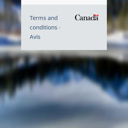
Terms and
/
conditions
Symbole
Avis
du
gouvernem
du
Canada