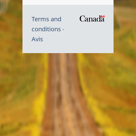
Terms and
/
conditions
Symbole
Avis
du
gouvernem
du
Canada