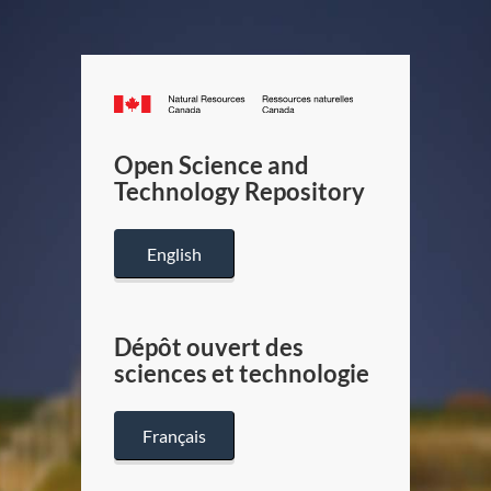
Canada.ca
/
Gouverneme
Open Science and
du
Technology Repository
Canada
English
Dépôt ouvert des
sciences et technologie
Français