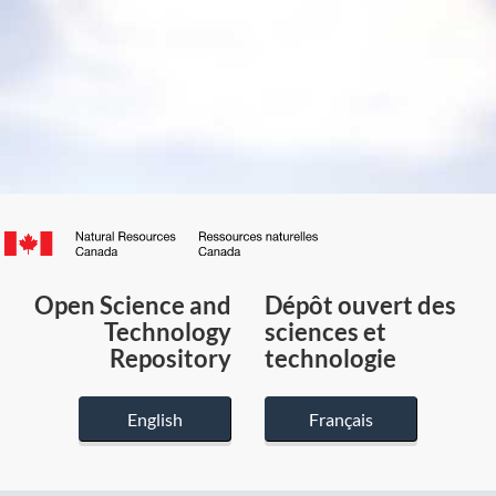
Canada.ca
/
Gouvernement
Open Science and
Dépôt ouvert des
du
Technology
sciences et
Canada
Repository
technologie
English
Français