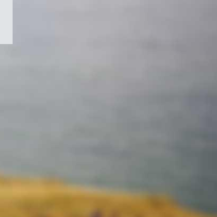
/
Symbole
du
gouvernement
du
Canada