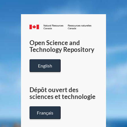
Canada.ca
/
Gouverneme
Open Science and
du
Technology Repository
Canada
English
Dépôt ouvert des
sciences et technologie
Français