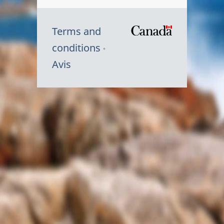
Terms and
/
conditions
Symbole
Avis
du
gouvernem
du
Canada