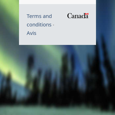
Terms and
/
conditions
Symbole
Avis
du
gouvernem
du
Canada