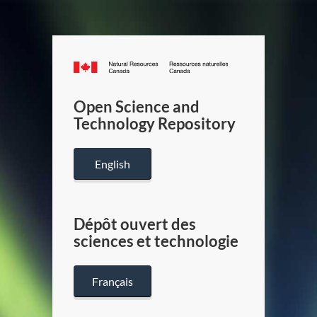
Canada.ca
/
Gouverneme
Open Science and
du
Technology Repository
Canada
English
Dépôt ouvert des
sciences et technologie
Français