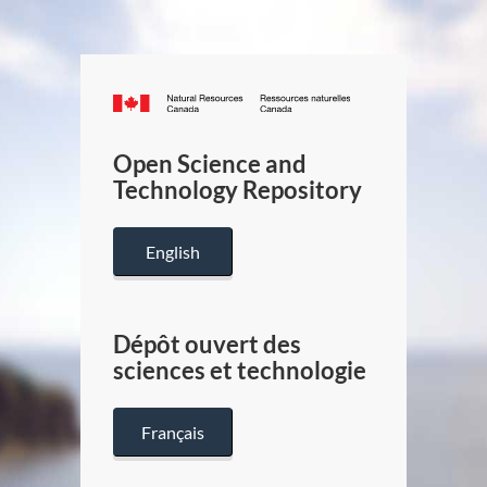
Canada.ca
/
Gouverneme
Open Science and
du
Technology Repository
Canada
English
Dépôt ouvert des
sciences et technologie
Français