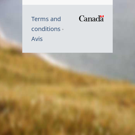
Terms and
/
conditions
Symbole
Avis
du
gouvernem
du
Canada