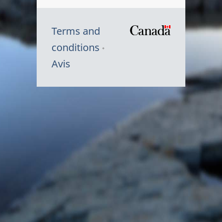
Terms and
/
conditions
Symbole
Avis
du
gouvernem
du
Canada