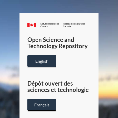
Canada.ca
/
Gouverneme
Open Science and
du
Technology Repository
Canada
English
Dépôt ouvert des
sciences et technologie
Français