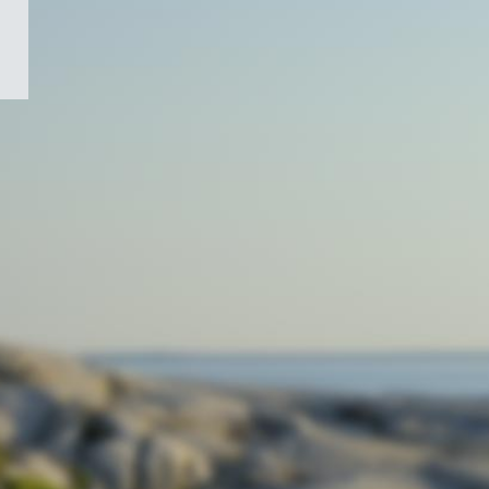
/
Symbole
du
gouvernement
du
Canada