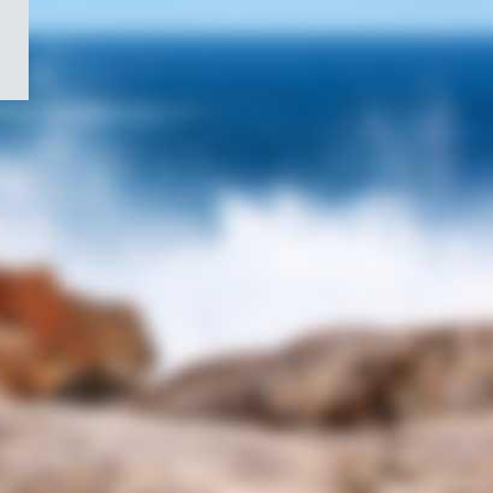
/
Symbole
du
gouvernement
du
Canada