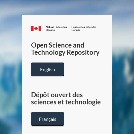
Canada.ca
/
Gouverneme
Open Science and
du
Technology Repository
Canada
English
Dépôt ouvert des
sciences et technologie
Français