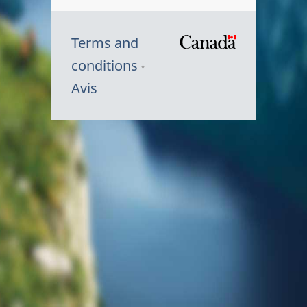
Terms and
/
conditions
Symbole
Avis
du
gouvernem
du
Canada